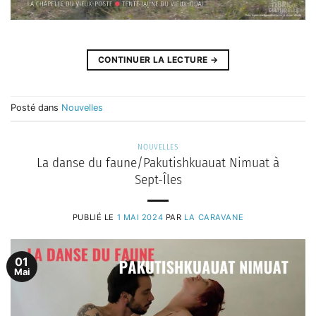
CONTINUER LA LECTURE
→
Posté dans
Nouvelles
NOUVELLES
La danse du faune/Pakutishkuauat Nimuat à
Sept-Îles
PUBLIÉ LE
1 MAI 2024
PAR
LA CARAVANE
01
Mai