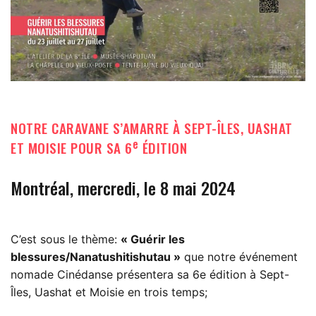
NOTRE CARAVANE S’AMARRE À SEPT-ÎLES, UASHAT
e
ET MOISIE POUR SA 6
ÉDITION
Montréal, mercredi, le 8 mai 2024
C’est sous le thème:
« Guérir les
blessures/Nanatushitishutau »
que notre événement
nomade Cinédanse présentera sa 6e édition à Sept-
Îles, Uashat et Moisie en trois temps;