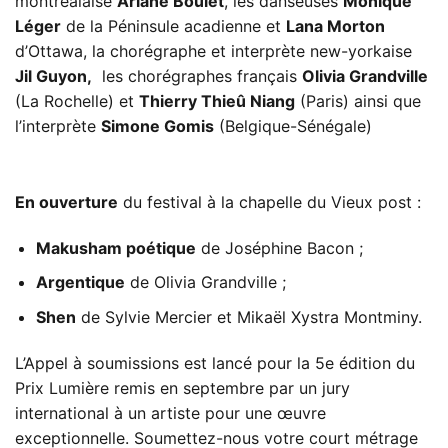
montréalaise
Ariane Boulet
, les danseuses
Monique
Léger
de la Péninsule acadienne et
Lana Morton
d’Ottawa, la chorégraphe et interprète new-yorkaise
Jil Guyon,
les chorégraphes français
Olivia Grandville
(La Rochelle) et
Thierry Thieû Niang
(Paris) ainsi que
l’interprète
Simone Gomis
(Belgique-Sénégale)
En ouverture
du festival à la chapelle du Vieux post :
Makusham poétique
de Joséphine Bacon ;
Argentique
de Olivia Grandville ;
Shen
de Sylvie Mercier et Mikaël Xystra Montminy.
L’Appel à soumissions est lancé pour la 5e édition du
Prix Lumière remis en septembre par un jury
international à un artiste pour une œuvre
exceptionnelle. Soumettez-nous votre court métrage