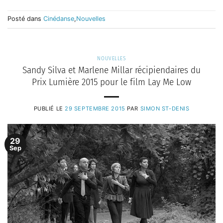
Posté dans
Cinédanse
,
Nouvelles
NOUVELLES
Sandy Silva et Marlene Millar récipiendaires du
Prix Lumière 2015 pour le film Lay Me Low
PUBLIÉ LE
29 SEPTEMBRE 2015
PAR
SIMON ST-DENIS
29
Sep